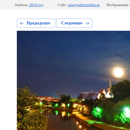
Альбом:
2016 год
Сайт:
rotarywhitenights.ru
Изображение:
Предыдущее
Следующее